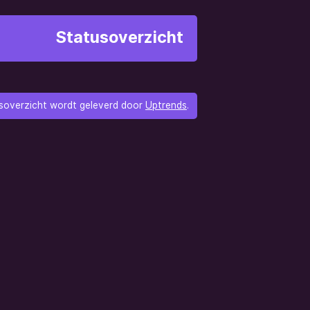
Statusoverzicht
usoverzicht wordt geleverd door
Uptrends
.